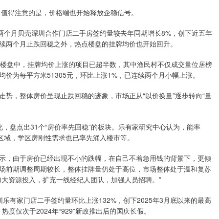
。值得注意的是，价格端也开始释放企稳信号。
个月贝壳深圳合作门店二手房签约量较去年同期增长8%，创下近五年
续两个月止跌回稳之外，热点楼盘的挂牌均价也开始回升。
楼盘中，挂牌均价上涨的项目已超半数，其中渔民村不仅成交量位居榜
均价为每平方米51305元，环比上涨1%，已连续两个月小幅上涨。
，整体房价呈现止跌回稳的迹象，市场正从“以价换量”逐步转向“量
盘点出31个“房价率先回稳”的板块。乐有家研究中心认为，能率
心区域，学区房刚性需求也已率先涌入楼市等。
，由于房价已经出现不小的跌幅，在自己不着急用钱的背景下，更倾
场前期调整周期较长，整体挂牌量仍处于高位，市场整体处于温和复苏
加大资源投入，扩充一线经纪人团队，加强人员招聘。”
家门店二手签约量环比上涨132%，创下2025年3月底以来的最高
热度仅次于2024年“929”新政推出后的国庆长假。