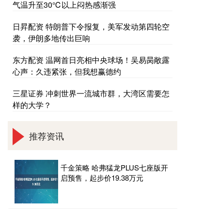
气温升至30℃以上闷热感渐强
日昇配资 特朗普下令报复，美军发动第四轮空
袭，伊朗多地传出巨响
东方配资 温网首日亮相中央球场！吴易昺敞露
心声：久违紧张，但我想赢德约
三星证券 冲刺世界一流城市群，大湾区需要怎
样的大学？
推荐资讯
千金策略 哈弗猛龙PLUS七座版开
启预售，起步价19.38万元