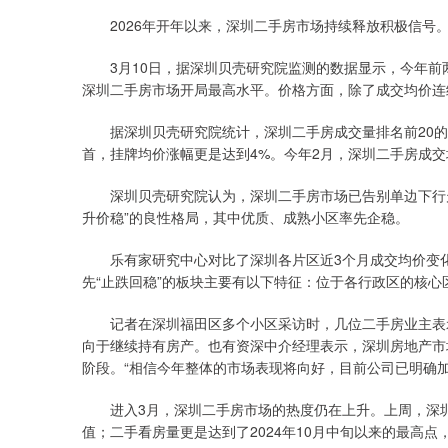
2026年开年以来，深圳二手房市场持续释放积极信号
3月10日，据深圳贝壳研究院监测的数据显示，今年前两
深圳二手房市场开局最高水平。价格方面，除了成交均价连
据深圳贝壳研究院统计，深圳二手房成交量排名前20的
首，挂牌均价涨幅更是达到4%。今年2月，深圳二手房成交
深圳贝壳研究院认为，深圳二手房市场已告别单边下行走势
升价稳”的良性格局，其中优质、成熟小区率先企稳。
乐有家研究中心对比了深圳各片区近3个月成交均价变化，
先“止跌回稳”的板块主要有以下特征：位于各行政区的核
记者在深圳福田区多个小区采访时，几位二手房业主表示
向于继续持有房产。也有资深中介经理表示，深圳房地产市
阶段。“相信今年整体的市场表现将向好，目前公司已明确
进入3月，深圳二手房市场的热度仍在上升。上周，深圳乐有
值；二手看房量更是达到了2024年10月中旬以来的最高点，