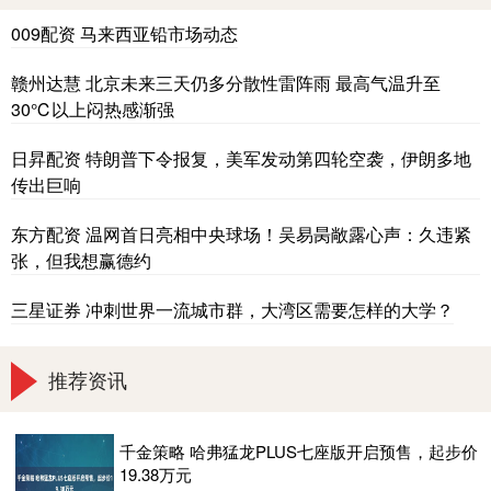
009配资 马来西亚铅市场动态
赣州达慧 北京未来三天仍多分散性雷阵雨 最高气温升至
30℃以上闷热感渐强
日昇配资 特朗普下令报复，美军发动第四轮空袭，伊朗多地
传出巨响
东方配资 温网首日亮相中央球场！吴易昺敞露心声：久违紧
张，但我想赢德约
三星证券 冲刺世界一流城市群，大湾区需要怎样的大学？
推荐资讯
千金策略 哈弗猛龙PLUS七座版开启预售，起步价
19.38万元