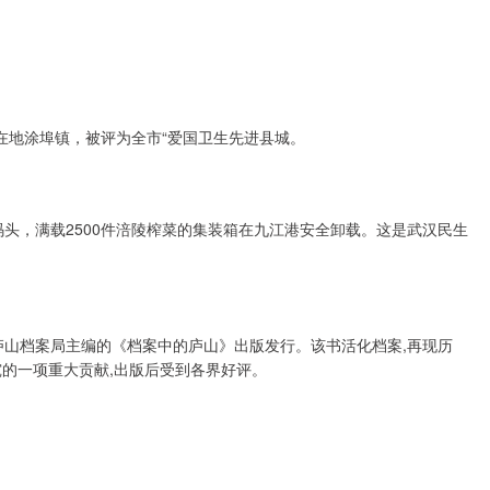
在地涂埠镇，被评为全市“爱国卫生先进县城。
码头，满载2500件涪陵榨菜的集装箱在九江港安全卸载。这是武汉民生
庐山档案局主编的《档案中的庐山》出版发行。该书活化档案,再现历
的一项重大贡献,出版后受到各界好评。