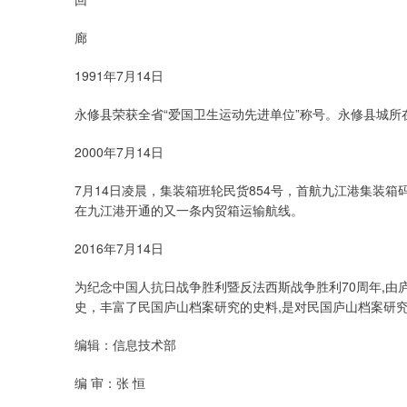
廊
1991年7月14日
永修县荣获全省“爱国卫生运动先进单位”称号。永修县城所
2000年7月14日
7月14日凌晨，集装箱班轮民货854号，首航九江港集装箱
在九江港开通的又一条内贸箱运输航线。
2016年7月14日
为纪念中国人抗日战争胜利暨反法西斯战争胜利70周年,由
史，丰富了民国庐山档案研究的史料,是对民国庐山档案研究
编辑：信息技术部
编 审：张 恒