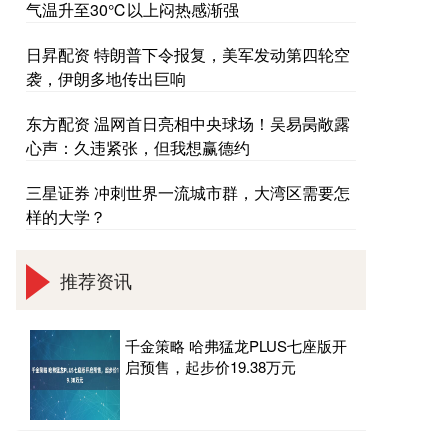
气温升至30℃以上闷热感渐强
日昇配资 特朗普下令报复，美军发动第四轮空
袭，伊朗多地传出巨响
东方配资 温网首日亮相中央球场！吴易昺敞露
心声：久违紧张，但我想赢德约
三星证券 冲刺世界一流城市群，大湾区需要怎
样的大学？
推荐资讯
千金策略 哈弗猛龙PLUS七座版开
启预售，起步价19.38万元