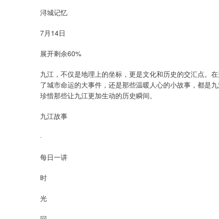
浔城记忆
7月14日
展开剩余60%
九江，不仅是地理上的坐标，更是文化和历史的交汇点。在
了城市命运的大事件，还是那些温暖人心的小故事，都是九
珍惜那些让九江更加生动的历史瞬间。
九江故事
·
每日一讲
时
光
回