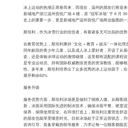
冰上运动的热潮正席卷而来，而现在，温州的朋友们将迎来一
新城地产浙江温州吾悦广场 4 楼，原 “冠军冰场” 于 6 
史上的重要一步，更是新城地产温州吾悦广场商业版图的一
斯坦利，作为冰雪行业的佼佼者，有着诸多无可比拟的优势
在教育优势上，斯坦利秉持 “文化 + 教育 + 娱乐” 一体
同年龄段的青少年儿童，以及成人冰上爱好者，开设了从基
姿，还是体验冰球运动的激情碰撞，这里都有适配的课程设
是专业运动员、持有国际权威教练资质的资深教练，能够根
性。多年来，斯坦利培养出了众多优秀的冰上运动苗子，在
展开剩余62%
服务升级
服务优势方面，斯坦利冰场更是做到了细致入微。从顾客踏
新，冰面采用国际先进的制冰技术，确保冰面平整、硬度适
保养，保障使用安全。在环境打造上，斯坦利注重营造舒适
的朋友也能享受惬意时光。目前冰场处于正常运营状态，升
咨询引导、装备穿戴协助等服务，力求让每一位顾客都能宾