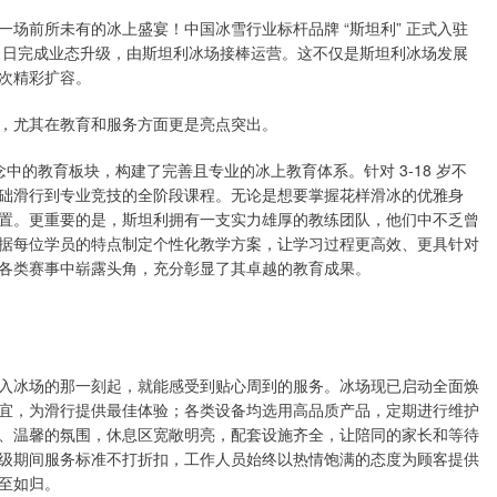
场前所未有的冰上盛宴！中国冰雪行业标杆品牌 “斯坦利” 正式入驻
月 30 日完成业态升级，由斯坦利冰场接棒运营。这不仅是斯坦利冰场发展
次精彩扩容。
，尤其在教育和服务方面更是亮点突出。
化理念中的教育板块，构建了完善且专业的冰上教育体系。针对 3-18 岁不
础滑行到专业竞技的全阶段课程。无论是想要掌握花样滑冰的优雅身
置。更重要的是，斯坦利拥有一支实力雄厚的教练团队，他们中不乏曾
据每位学员的特点制定个性化教学方案，让学习过程更高效、更具针对
各类赛事中崭露头角，充分彰显了其卓越的教育成果。
入冰场的那一刻起，就能感受到贴心周到的服务。冰场现已启动全面焕
宜，为滑行提供最佳体验；各类设备均选用高品质产品，定期进行维护
、温馨的氛围，休息区宽敞明亮，配套设施齐全，让陪同的家长和等待
级期间服务标准不打折扣，工作人员始终以热情饱满的态度为顾客提供
至如归。