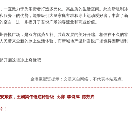
，一直致力于为消费者打造多元化、高品质的生活空间。此次斯坦利冰
和服务上的优势，能够吸引大量家庭客群和冰上运动爱好者，丰富了新
的空白，进一步提升了吾悦广场的客流量和商业价值。
州吾悦广场，是双方优势互补、共谋发展的美好开端。相信在不久的将
人民带来全新的冰上生活体验，而新城地产温州吾悦广场也将因斯坦利
起开启这场冰上奇缘吧！
金港赢配资提示：文章来自网络，不代表本站观点。
压安东森，王昶梁伟铿逆转晋级_比赛_李诗沣_陈芳卉
片！