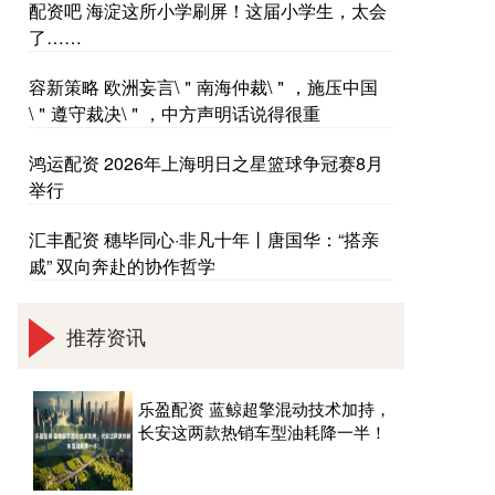
配资吧 海淀这所小学刷屏！这届小学生，太会
了……
容新策略 欧洲妄言\＂南海仲裁\＂，施压中国
\＂遵守裁决\＂，中方声明话说得很重
鸿运配资 2026年上海明日之星篮球争冠赛8月
举行
汇丰配资 穗毕同心·非凡十年丨唐国华：“搭亲
戚” 双向奔赴的协作哲学
推荐资讯
乐盈配资 蓝鲸超擎混动技术加持，
长安这两款热销车型油耗降一半！