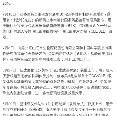
20%。
7月10日，亚盛医药自主研发的新型Bcl-2选择性抑制剂利生妥®（通
用名：利沙托克拉）的新药上市申请获国家药品监督管理局批准，用
于既往经过至少包含布鲁顿酪氨酸激酶（BTK）抑制剂在内的一种系
统治疗的成人慢性淋巴细胞白血病/小淋巴细胞淋巴瘤（CLL/SLL）患
者。
7月8日，由苏州旺山旺水生物医药股份有限公司和中国科学院上海药
物研究所等单位合作研发的1类新药昂伟达®（通用名：盐酸司美那非
片）获国家药品监督管理局批准上市，用于ED的治疗。
6月27日，信达生物信尔美®（玛仕度肽注射液）获批上市，用于成人
肥胖或超重患者的长期体重控制。信尔美®是全球首个GCG/GLP-1双
受体激动减重药物，其独特的双激动作用机制，在激动GLP-1受体抑
制食欲减少热量摄入的基础上，同时激活GCG受体，促进脂肪燃烧，
降低内脏脂肪含量，进一步增强玛仕度肽减重效果。
5月29日，盛迪亚艾维达®（注射用瑞康曲妥珠单抗）获批上市，用于
治疗存在HER2（ERBB2）激活突变且既往接受过至少一种系统治疗
的不可切除的局部晚期或转移性非小细胞肺癌（NSCLC）成人患者，