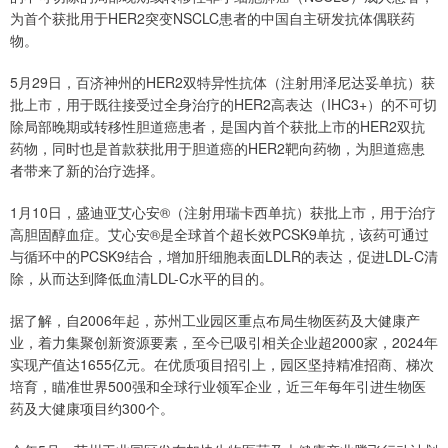
为首个获批用于HER2突变NSCLC患者的中国自主研发抗体偶联药
物。
5月29日，百济神州的HER2双特异性抗体（注射用泽尼达妥单抗）获
批上市，用于既往接受过全身治疗的HER2高表达（IHC3+）的不可切
除局部晚期或转移性胆道癌患者，是国内首个获批上市的HER2双抗
药物，同时也是首款获批用于胆道癌的HER2靶向药物，为胆道癌患
者带来了新的治疗选择。
1月10日，盛迪亚艾心安®（注射用瑞卡西单抗）获批上市，用于治疗
高胆固醇血症。艾心安®是全球首个超长效PCSK9单抗，该药可通过
与循环中的PCSK9结合，增加肝细胞表面LDLR的表达，促进LDL-C清
除，从而达到降低血清LDL-C水平的目的。
据了解，自2006年起，苏州工业园区重点布局生物医药及大健康产
业，着力集聚创新资源要素，至今已吸引相关企业超2000家，2024年
实现产值达1655亿元。在优质项目招引上，园区坚持精准招商、梯次
培育，瞄准世界500强和全球行业领军企业，近三年每年引进生物医
药及大健康项目约300个。