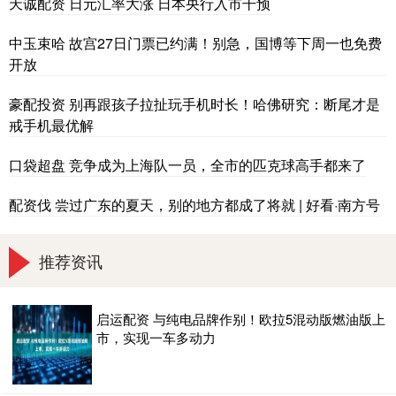
天诚配资 日元汇率大涨 日本央行入市干预
中玉束哈 故宫27日门票已约满！别急，国博等下周一也免费
开放
豪配投资 别再跟孩子拉扯玩手机时长！哈佛研究：断尾才是
戒手机最优解
口袋超盘 竞争成为上海队一员，全市的匹克球高手都来了
配资伐 尝过广东的夏天，别的地方都成了将就 | 好看·南方号
推荐资讯
启运配资 与纯电品牌作别！欧拉5混动版燃油版上
市，实现一车多动力