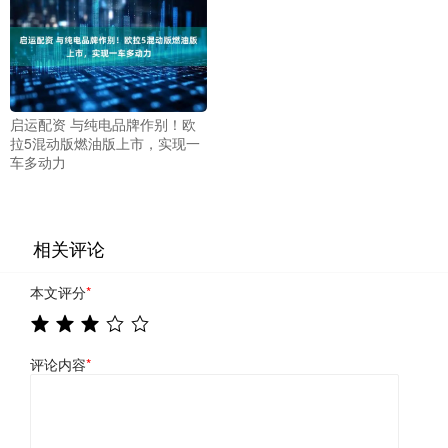
启运配资 与纯电品牌作别！欧
拉5混动版燃油版上市，实现一
车多动力
相关评论
本文评分
*
评论内容
*