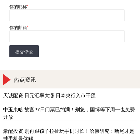
你的昵称
*
你的邮箱
*
提交评论
热点资讯
天诚配资 日元汇率大涨 日本央行入市干预
中玉束哈 故宫27日门票已约满！别急，国博等下周一也免费
开放
豪配投资 别再跟孩子拉扯玩手机时长！哈佛研究：断尾才是
戒手机最优解