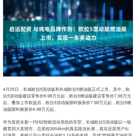
4月25日，长城欧拉5混动版和长城欧拉5燃油版正式上市。其中，欧
拉5混动版建议零售价8.98万元起，欧拉5燃油版建议零售价7.98万元
起。叠加上市权益后，欧拉5混动版限时换新价7.98万元起，欧拉5燃
油版限时换新价6.98万元起。
作为首搭全新一代Hi2智能混动系统的车型，长城欧拉5混动版以一场
横贯四大直辖市、总里程3004km的真实路况长测，真实还原用户出
行场景，最终以百公里综合油耗3.74升的表现，完成“驾驶量产油电混