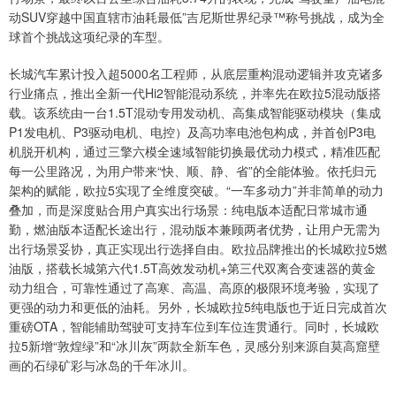
动SUV穿越中国直辖市油耗最低”吉尼斯世界纪录™称号挑战，成为全
球首个挑战这项纪录的车型。
长城汽车累计投入超5000名工程师，从底层重构混动逻辑并攻克诸多
行业痛点，推出全新一代Hi2智能混动系统，并率先在欧拉5混动版搭
载。该系统由一台1.5T混动专用发动机、高集成智能驱动模块（集成
P1发电机、P3驱动电机、电控）及高功率电池包构成，并首创P3电
机脱开机构，通过三擎六模全速域智能切换最优动力模式，精准匹配
每一公里路况，为用户带来“快、顺、静、省”的全能体验。依托归元
架构的赋能，欧拉5实现了全维度突破。“一车多动力”并非简单的动力
叠加，而是深度贴合用户真实出行场景：纯电版本适配日常城市通
勤，燃油版本适配长途出行，混动版本兼顾两者优势，让用户无需为
出行场景妥协，真正实现出行选择自由。欧拉品牌推出的长城欧拉5燃
油版，搭载长城第六代1.5T高效发动机+第三代双离合变速器的黄金
动力组合，可靠性通过了高寒、高温、高原的极限环境考验，实现了
更强的动力和更低的油耗。另外，长城欧拉5纯电版也于近日完成首次
重磅OTA，智能辅助驾驶可支持车位到车位连贯通行。同时，长城欧
拉5新增“敦煌绿”和“冰川灰”两款全新车色，灵感分别来源自莫高窟壁
画的石绿矿彩与冰岛的千年冰川。